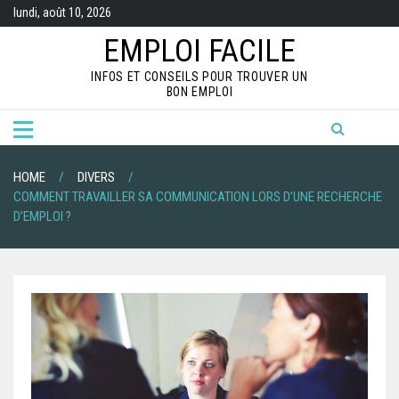
S
lundi, août 10, 2026
k
i
EMPLOI FACILE
p
t
INFOS ET CONSEILS POUR TROUVER UN
o
BON EMPLOI
c
o
n
t
e
n
HOME
DIVERS
t
COMMENT TRAVAILLER SA COMMUNICATION LORS D’UNE RECHERCHE
D’EMPLOI ?