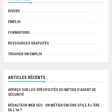
o
r
i
:
DIVERS
o
EMPLOI
n
FORMATIONS
d
e
RESSOURCES GRATUITES
l
TROUVER UN EMPLOI
’
a
ARTICLES RÉCENTS
r
t
APERÇU SUR LES SPÉCIFICITÉS DU MÉTIER D’AGENT DE
SÉCURITÉ
i
c
RÉDACTEUR WEB SEO : UN MÉTIER ENCORE UTILE À L’ÈRE
DE L’IA ?