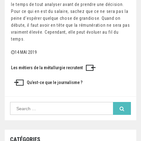
le temps de tout analyser avant de prendre une décision.
Pour ce qui en est du salaire, sachez que ce ne sera pas la
peine d’espérer quelque chose de grandiose. Quand on
débute, il faut avoir en tête que la rémunération ne sera pas
vraiment élevée. Cependant, elle peut évoluer au fil du
temps.
14 MAI 2019
Les métiers de la métallurgie recrutent
N
a
Qu’est-ce que le journalisme ?
v
i
S
e
g
a
r
a
c
h
f
t
CATÉGORIES