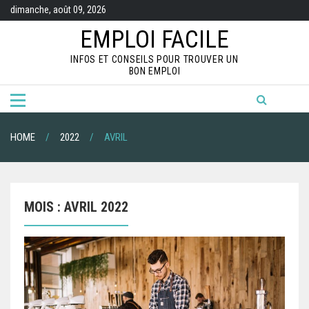
S
dimanche, août 09, 2026
k
i
EMPLOI FACILE
p
t
INFOS ET CONSEILS POUR TROUVER UN
o
BON EMPLOI
c
o
n
t
e
n
HOME
2022
AVRIL
t
MOIS :
AVRIL 2022