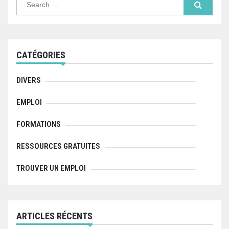
e
a
r
c
h
f
CATÉGORIES
o
r
:
DIVERS
EMPLOI
FORMATIONS
RESSOURCES GRATUITES
TROUVER UN EMPLOI
ARTICLES RÉCENTS