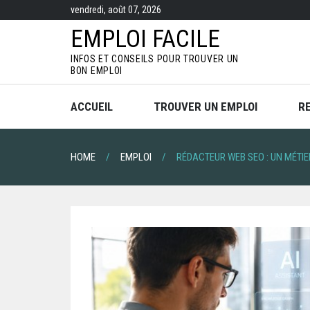
S
vendredi, août 07, 2026
k
i
EMPLOI FACILE
p
t
INFOS ET CONSEILS POUR TROUVER UN
o
BON EMPLOI
c
o
n
ACCUEIL
TROUVER UN EMPLOI
R
t
e
n
t
HOME
EMPLOI
RÉDACTEUR WEB SEO : UN MÉTIER 