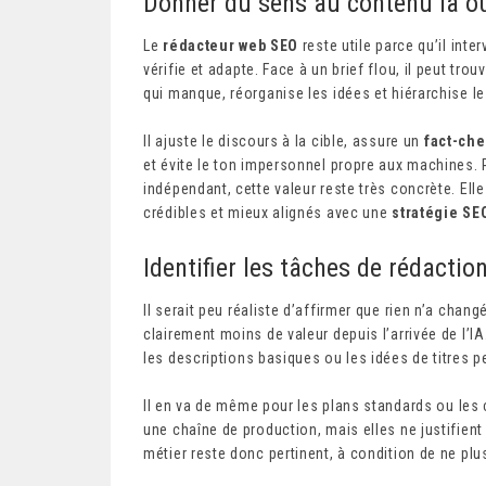
Donner du sens au contenu là où 
Le
rédacteur web SEO
reste utile parce qu’il inter
vérifie et adapte. Face à un brief flou, il peut trou
qui manque, réorganise les idées et hiérarchise l
Il ajuste le discours à la cible, assure un
fact-che
et évite le ton impersonnel propre aux machines.
indépendant, cette valeur reste très concrète. El
crédibles et mieux alignés avec une
stratégie SE
Identifier les tâches de rédactio
Il serait peu réaliste d’affirmer que rien n’a cha
clairement moins de valeur depuis l’arrivée de l’I
les descriptions basiques ou les idées de titres pe
Il en va de même pour les plans standards ou les 
une chaîne de production, mais elles ne justifien
métier reste donc pertinent, à condition de ne pl