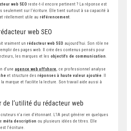
cteur web SEO
reste-t-il encore pertinent ? La réponse est
 seulement sur l’écriture. Elle tient surtout à sa capacité à
et réellement utile au
référencement
.
 rédacteur web SEO
fait vraiment un
rédacteur web SEO
aujourd’hui. Son rôle ne
remplir des pages web. Il crée des contenus pensés pour
lecteurs, les marques et les
objectifs de communication
.
ein d’une
agence web offshore
, ce professionnel analyse
che
et structure des
réponses à haute valeur ajoutée
. Il
la marque et facilite la lecture. Son travail aide aussi à
 de l’utilité du rédacteur web
cruteurs n’a rien d’étonnant. L’IA peut générer en quelques
ne
méta description
ou plusieurs idées de titres. Elle
est l’écriture.