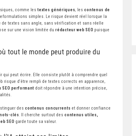
 basiques, comme les
textes génériques
, les
contenus de
 reformulations simples. Le risque devient réel lorsque la
e de textes sans angle, sans vérification et sans réelle
ose sur une vision limitée du
rédacteur web SEO
puisque
 où tout le monde peut produire du
oir qui peut écrire. Elle consiste plutôt à comprendre quel
b risque d’être rempli de textes corrects en apparence,
u SEO performant
doit répondre à une intention précise,
alités.
distinguer des
contenus concurrents
et donner confiance
mots-clés
. Il cherche surtout des
contenus utiles,
web SEO
garde toute sa valeur.