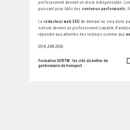
professionnel devient un atout indispensable. Loin
puissant pour bâtir des
contenus performants
, 
Le
rédacteur web SEO
de demain ne sera donc pas r
surtout devenir un professionnel capable d’analyser
répondre aux attentes des lecteurs comme aux
e
18 JUIN 2026
Formation GORTM : les clés du métier de
N
gestionnaire de transport
a
v
i
g
a
t