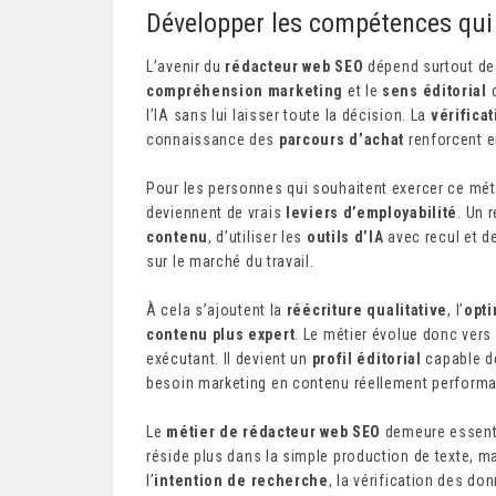
Développer les compétences qui 
L’avenir du
rédacteur web SEO
dépend surtout de
compréhension marketing
et le
sens éditorial
d
l’IA sans lui laisser toute la décision. La
vérifica
connaissance des
parcours d’achat
renforcent e
Pour les personnes qui souhaitent exercer ce méti
deviennent de vrais
leviers d’employabilité
. Un 
contenu
, d’utiliser les
outils d’IA
avec recul et de
sur le marché du travail.
À cela s’ajoutent la
réécriture qualitative
, l’
opti
contenu plus expert
. Le métier évolue donc vers 
exécutant. Il devient un
profil éditorial
capable de
besoin marketing en contenu réellement performa
Le
métier de rédacteur web SEO
demeure essenti
réside plus dans la simple production de texte, m
l’
intention de recherche
, la vérification des do