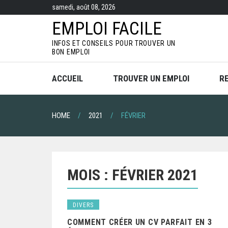
S
samedi, août 08, 2026
k
i
EMPLOI FACILE
p
t
INFOS ET CONSEILS POUR TROUVER UN
o
BON EMPLOI
c
o
n
ACCUEIL
TROUVER UN EMPLOI
R
t
e
n
t
HOME
2021
FÉVRIER
MOIS :
FÉVRIER 2021
DIVERS
COMMENT CRÉER UN CV PARFAIT EN 3