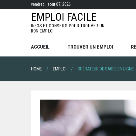
S
vendredi, août 07, 2026
k
i
EMPLOI FACILE
p
t
INFOS ET CONSEILS POUR TROUVER UN
o
BON EMPLOI
c
o
n
ACCUEIL
TROUVER UN EMPLOI
R
t
e
n
t
HOME
EMPLOI
OPÉRATEUR DE SAISIE EN LIGNE 