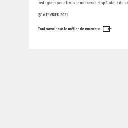
Instagram pour trouver un travail d’opérateur de sa
16 FÉVRIER 2021
Tout savoir sur le métier de couvreur
N
a
v
i
g
a
t
i
o
n