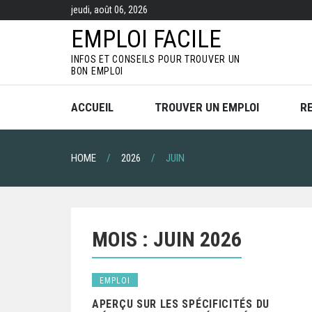
S
jeudi, août 06, 2026
k
i
EMPLOI FACILE
p
t
INFOS ET CONSEILS POUR TROUVER UN
o
BON EMPLOI
c
o
n
ACCUEIL
TROUVER UN EMPLOI
R
t
e
n
t
HOME
2026
JUIN
MOIS :
JUIN 2026
EMPLOI
APERÇU SUR LES SPÉCIFICITÉS DU