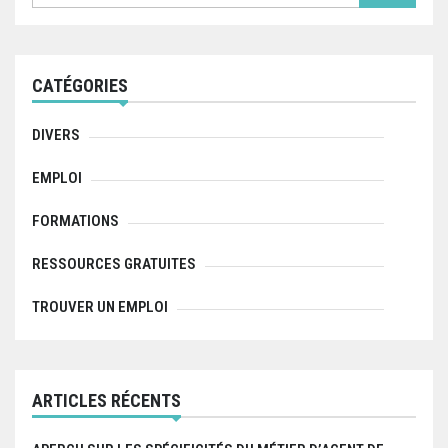
a
r
c
h
f
CATÉGORIES
o
r
:
DIVERS
EMPLOI
FORMATIONS
RESSOURCES GRATUITES
TROUVER UN EMPLOI
ARTICLES RÉCENTS