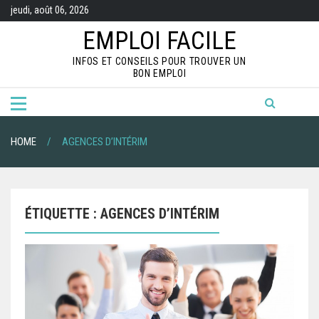
S
jeudi, août 06, 2026
k
i
EMPLOI FACILE
p
t
INFOS ET CONSEILS POUR TROUVER UN
o
BON EMPLOI
c
o
n
t
e
n
HOME
AGENCES D’INTÉRIM
t
ÉTIQUETTE :
AGENCES D’INTÉRIM