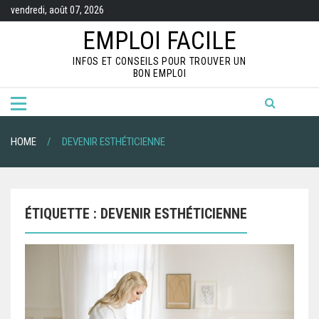
S
vendredi, août 07, 2026
k
i
EMPLOI FACILE
p
t
INFOS ET CONSEILS POUR TROUVER UN
o
BON EMPLOI
c
o
n
t
e
n
HOME
DEVENIR ESTHÉTICIENNE
t
ÉTIQUETTE :
DEVENIR ESTHÉTICIENNE