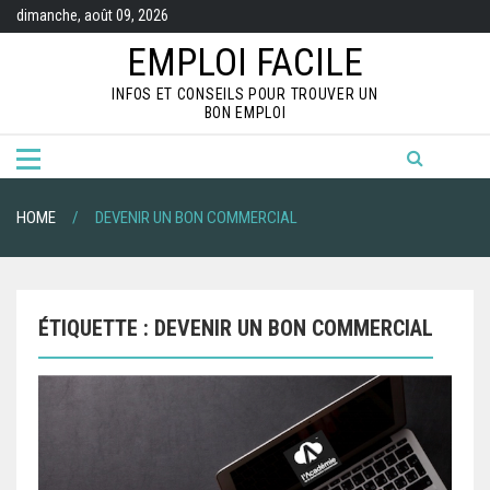
S
dimanche, août 09, 2026
k
i
EMPLOI FACILE
p
t
INFOS ET CONSEILS POUR TROUVER UN
o
BON EMPLOI
c
o
n
t
e
n
HOME
DEVENIR UN BON COMMERCIAL
t
ÉTIQUETTE :
DEVENIR UN BON COMMERCIAL