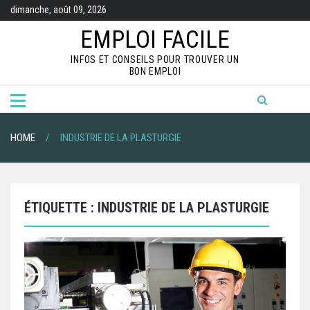
S
dimanche, août 09, 2026
k
i
EMPLOI FACILE
p
t
INFOS ET CONSEILS POUR TROUVER UN
o
BON EMPLOI
c
o
n
t
e
n
HOME
INDUSTRIE DE LA PLASTURGIE
t
ÉTIQUETTE :
INDUSTRIE DE LA PLASTURGIE