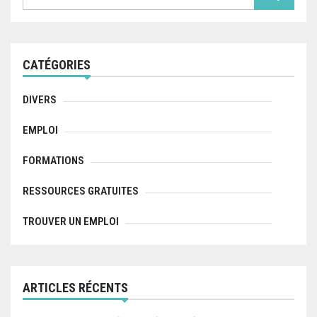
a
r
c
h
f
CATÉGORIES
o
r
:
DIVERS
EMPLOI
FORMATIONS
RESSOURCES GRATUITES
TROUVER UN EMPLOI
ARTICLES RÉCENTS