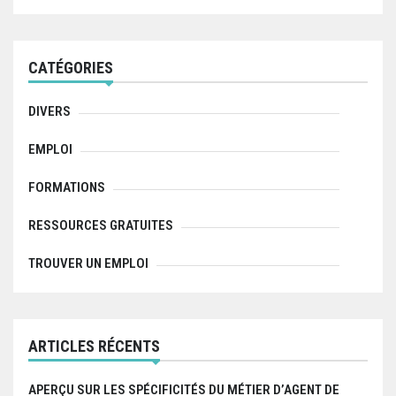
a
r
c
h
f
CATÉGORIES
o
r
:
DIVERS
EMPLOI
FORMATIONS
RESSOURCES GRATUITES
TROUVER UN EMPLOI
ARTICLES RÉCENTS
APERÇU SUR LES SPÉCIFICITÉS DU MÉTIER D’AGENT DE