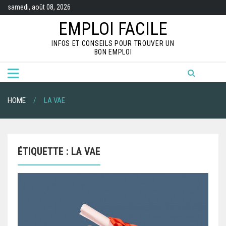
S
samedi, août 08, 2026
k
i
EMPLOI FACILE
p
t
INFOS ET CONSEILS POUR TROUVER UN
o
BON EMPLOI
c
o
n
t
e
n
HOME
LA VAE
t
ÉTIQUETTE :
LA VAE