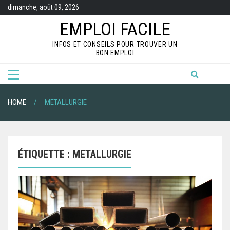
S
dimanche, août 09, 2026
k
i
EMPLOI FACILE
p
t
INFOS ET CONSEILS POUR TROUVER UN
o
BON EMPLOI
c
o
n
t
e
n
HOME
METALLURGIE
t
ÉTIQUETTE :
METALLURGIE