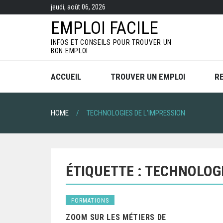
S
jeudi, août 06, 2026
k
i
EMPLOI FACILE
p
t
INFOS ET CONSEILS POUR TROUVER UN
o
BON EMPLOI
c
o
n
ACCUEIL
TROUVER UN EMPLOI
R
t
e
n
t
HOME
TECHNOLOGIES DE L’IMPRESSION
ÉTIQUETTE :
TECHNOLOGI
FORMATIONS
ZOOM SUR LES MÉTIERS DE