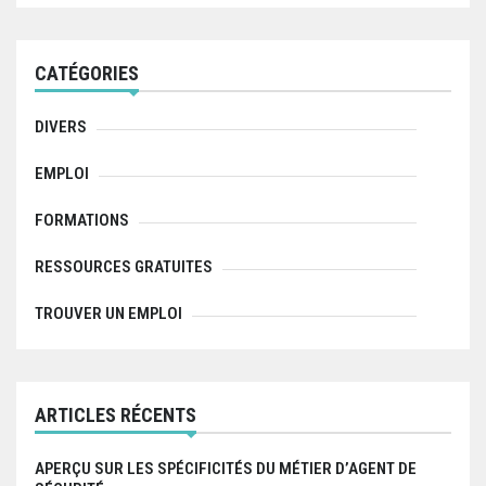
r
c
t
h
f
i
CATÉGORIES
o
r
o
:
DIVERS
n
EMPLOI
d
FORMATIONS
e
l
RESSOURCES GRATUITES
’
TROUVER UN EMPLOI
a
r
ARTICLES RÉCENTS
t
i
APERÇU SUR LES SPÉCIFICITÉS DU MÉTIER D’AGENT DE