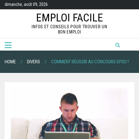
S
dimanche, août 09, 2026
k
i
EMPLOI FACILE
p
t
INFOS ET CONSEILS POUR TROUVER UN
o
BON EMPLOI
c
o
n
t
e
n
HOME
DIVERS
COMMENT RÉUSSIR AU CONCOURS EPSO ?
t