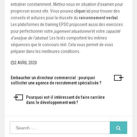
entraîner constamment. Mettez-vous en situation d’examen pour
progresser assez vite. Vous pouvez
cliquer ici
pour trouver des
conseils et astuces pour la réussite du
raisonnement verbal
.
Les plateformes de training EPSO proposent aussi des exercices
pour perfectionner votre
jugement situationnel
et votre
capacité
d’analyse de l’abstrait
. Les tests comportent les mêmes
séquences que le concours réel. Cela vous permet de vous
préparer dans les meilleures conditions.
2 AVRIL 2020
Embaucher un directeur commercial : pourquoi
N
solliciter une agence de recrutement spécialisée ?
a
Pourquoi est-il intéressant de faire carrière
v
dans le développement web ?
i
g
S
e
a
a