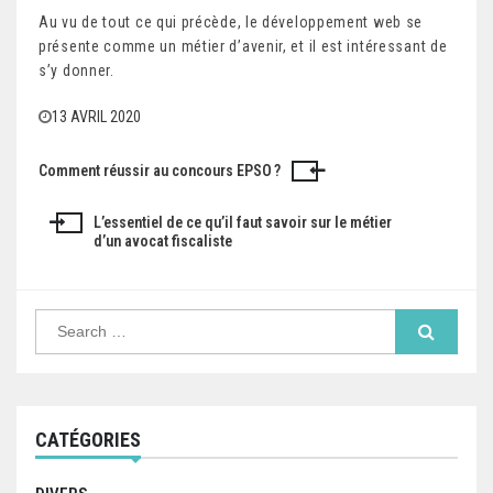
Au vu de tout ce qui précède, le développement web se
présente comme un métier d’avenir, et il est intéressant de
s’y donner.
13 AVRIL 2020
Comment réussir au concours EPSO ?
N
a
L’essentiel de ce qu’il faut savoir sur le métier
d’un avocat fiscaliste
v
i
S
g
e
a
a
r
c
h
t
f
CATÉGORIES
o
i
r
: