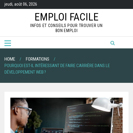
S
jeudi, août 06, 2026
k
i
EMPLOI FACILE
p
t
INFOS ET CONSEILS POUR TROUVER UN
o
BON EMPLOI
c
o
n
t
e
n
HOME
FORMATIONS
t
POURQUOI EST-IL INTÉRESSANT DE FAIRE CARRIÈRE DANS LE
DÉVELOPPEMENT WEB ?