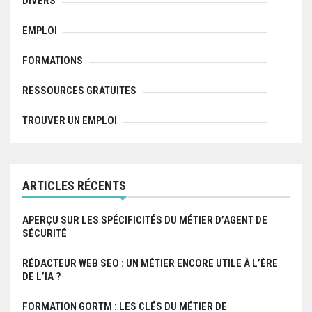
o
DIVERS
n
EMPLOI
d
FORMATIONS
e
RESSOURCES GRATUITES
l
TROUVER UN EMPLOI
’
a
r
ARTICLES RÉCENTS
t
APERÇU SUR LES SPÉCIFICITÉS DU MÉTIER D’AGENT DE
i
SÉCURITÉ
c
RÉDACTEUR WEB SEO : UN MÉTIER ENCORE UTILE À L’ÈRE
l
DE L’IA ?
e
FORMATION GORTM : LES CLÉS DU MÉTIER DE