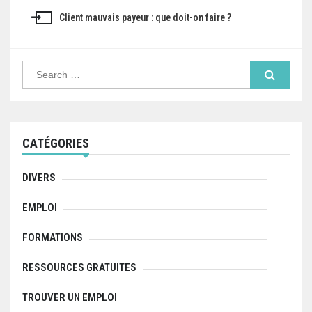
a
Client mauvais payeur : que doit-on faire ?
v
i
S
g
e
a
a
r
c
h
t
f
CATÉGORIES
o
i
r
:
o
DIVERS
n
EMPLOI
d
FORMATIONS
e
RESSOURCES GRATUITES
l
TROUVER UN EMPLOI
’