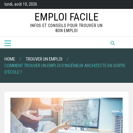
S
lundi, août 10, 2026
k
i
EMPLOI FACILE
p
t
INFOS ET CONSEILS POUR TROUVER UN
o
BON EMPLOI
c
o
n
t
e
n
HOME
TROUVER UN EMPLOI
t
COMMENT TROUVER UN EMPLOI D’INGÉNIEUR ARCHITECTE EN SORTIE
D’ÉCOLE ?