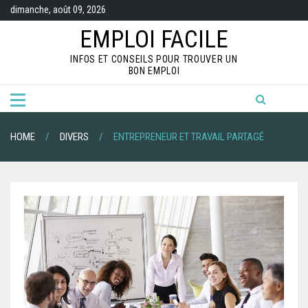
S
dimanche, août 09, 2026
k
i
EMPLOI FACILE
p
t
INFOS ET CONSEILS POUR TROUVER UN
o
BON EMPLOI
c
o
n
t
e
n
HOME
DIVERS
ENTREPRENEUR ET TRAVAIL PARTAGÉ
t