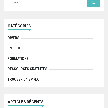
g
e
a
a
r
c
h
t
f
CATÉGORIES
o
i
r
:
o
DIVERS
n
EMPLOI
d
FORMATIONS
e
RESSOURCES GRATUITES
l
TROUVER UN EMPLOI
’
a
r
ARTICLES RÉCENTS