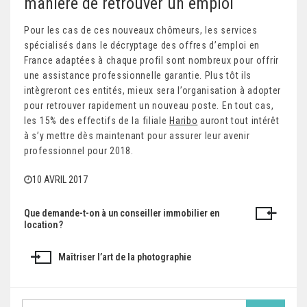
manière de retrouver un emploi
Pour les cas de ces nouveaux chômeurs, les services
spécialisés dans le décryptage des offres d’emploi en
France adaptées à chaque profil sont nombreux pour offrir
une assistance professionnelle garantie. Plus tôt ils
intègreront ces entités, mieux sera l’organisation à adopter
pour retrouver rapidement un nouveau poste. En tout cas,
les 15% des effectifs de la filiale
Haribo
auront tout intérêt
à s’y mettre dès maintenant pour assurer leur avenir
professionnel pour 2018.
10 AVRIL 2017
Que demande-t-on à un conseiller immobilier en
N
location ?
a
Maîtriser l’art de la photographie
v
i
S