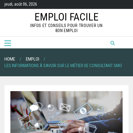
S
jeudi, août 06, 2026
k
i
EMPLOI FACILE
p
t
INFOS ET CONSEILS POUR TROUVER UN
o
BON EMPLOI
c
o
n
t
e
n
HOME
EMPLOI
t
LES INFORMATIONS À SAVOIR SUR LE MÉTIER DE CONSULTANT SMO