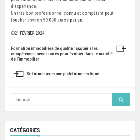
d’expérience.
Un très bon professionnel connu et compétent peut
toucher environ 50 000 euros par an.
21 FÉVRIER 2024
Formation immobilière de qualité : acquérir les
N
compétences nécessaires pour évoluer dans le marché
de l’immobilier
a
v
Se former avec une plateforme en ligne
i
g
S
e
a
a
r
c
t
h
f
i
CATÉGORIES
o
r