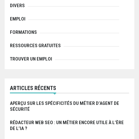
o
:
DIVERS
n
EMPLOI
d
FORMATIONS
e
l
RESSOURCES GRATUITES
’
TROUVER UN EMPLOI
a
r
ARTICLES RÉCENTS
t
i
APERÇU SUR LES SPÉCIFICITÉS DU MÉTIER D’AGENT DE
SÉCURITÉ
c
RÉDACTEUR WEB SEO : UN MÉTIER ENCORE UTILE À L’ÈRE
l
DE L’IA ?
e