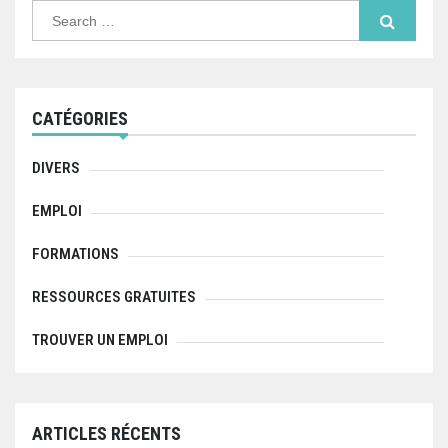
g
S
e
a
a
r
c
t
h
f
i
CATÉGORIES
o
r
o
:
DIVERS
n
EMPLOI
d
FORMATIONS
e
l
RESSOURCES GRATUITES
’
TROUVER UN EMPLOI
a
r
ARTICLES RÉCENTS
t