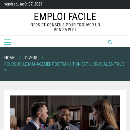
S
vendredi, août 07, 2026
k
i
EMPLOI FACILE
p
t
INFOS ET CONSEILS POUR TROUVER UN
o
BON EMPLOI
c
o
n
t
e
n
HOME
DIVERS
t
POURQUOI LE MANAGEMENT DE TRANSITION EST-IL CRUCIAL EN ITALIE
?