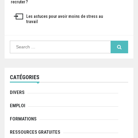
recruter ?
a
Les astuces pour avoir moins de stress au
v
travail
i
g
S
e
a
a
r
c
t
h
f
i
CATÉGORIES
o
r
o
:
DIVERS
n
EMPLOI
d
FORMATIONS
e
l
RESSOURCES GRATUITES