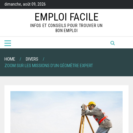
S
dimanche, août 09, 2026
k
i
EMPLOI FACILE
p
t
INFOS ET CONSEILS POUR TROUVER UN
o
BON EMPLOI
c
o
n
t
e
n
HOME
DIVERS
t
ZOOM SUR LES MISSIONS D’UN GÉOMÈTRE EXPERT