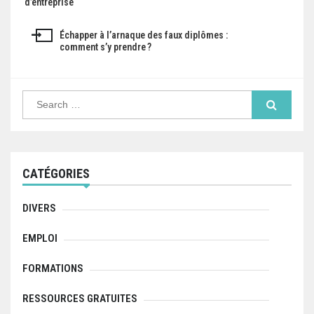
d’entreprise
a
Échapper à l’arnaque des faux diplômes :
v
comment s’y prendre ?
i
g
S
e
a
a
r
c
t
h
f
i
CATÉGORIES
o
r
o
:
DIVERS
n
EMPLOI
d
FORMATIONS
e
l
RESSOURCES GRATUITES