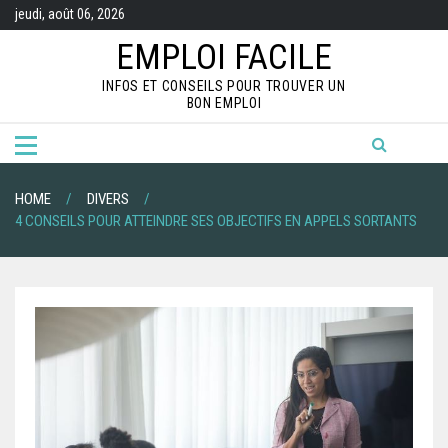
S
jeudi, août 06, 2026
k
i
EMPLOI FACILE
p
t
INFOS ET CONSEILS POUR TROUVER UN
o
BON EMPLOI
c
o
n
t
e
n
HOME
DIVERS
t
4 CONSEILS POUR ATTEINDRE SES OBJECTIFS EN APPELS SORTANTS