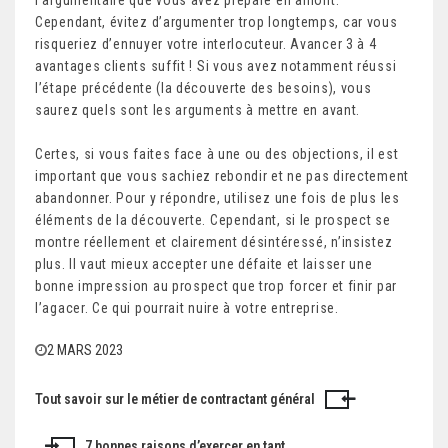
l’argumentaire que vous avez préparé en amont.
Cependant, évitez d’argumenter trop longtemps, car vous
risqueriez d’ennuyer votre interlocuteur. Avancer 3 à 4
avantages clients suffit ! Si vous avez notamment réussi
l’étape précédente (la découverte des besoins), vous
saurez quels sont les arguments à mettre en avant.
Certes, si vous faites face à une ou des objections, il est
important que vous sachiez rebondir et ne pas directement
abandonner. Pour y répondre, utilisez une fois de plus les
éléments de la découverte. Cependant, si le prospect se
montre réellement et clairement désintéressé, n’insistez
plus. Il vaut mieux accepter une défaite et laisser une
bonne impression au prospect que trop forcer et finir par
l’agacer. Ce qui pourrait nuire à votre entreprise.
2 MARS 2023
Tout savoir sur le métier de contractant général
N
a
7 bonnes raisons d’exercer en tant