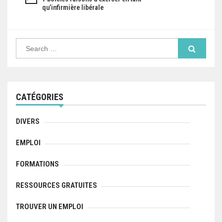
qu’infirmière libérale
v
i
S
g
e
a
a
r
c
h
t
f
CATÉGORIES
o
i
r
:
o
DIVERS
n
EMPLOI
d
FORMATIONS
e
RESSOURCES GRATUITES
l
TROUVER UN EMPLOI
’