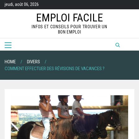
S
jeudi, août 06, 2026
k
i
EMPLOI FACILE
p
t
INFOS ET CONSEILS POUR TROUVER UN
o
BON EMPLOI
c
o
n
t
e
n
HOME
DIVERS
t
COMMENT EFFECTUER DES RÉVISIONS DE VACANCES ?