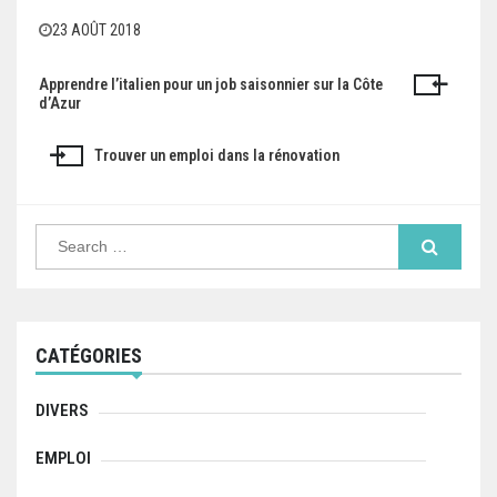
23 AOÛT 2018
Apprendre l’italien pour un job saisonnier sur la Côte
N
d’Azur
a
Trouver un emploi dans la rénovation
v
i
S
g
e
a
a
r
c
h
t
f
CATÉGORIES
o
i
r
:
o
DIVERS
n
EMPLOI
d