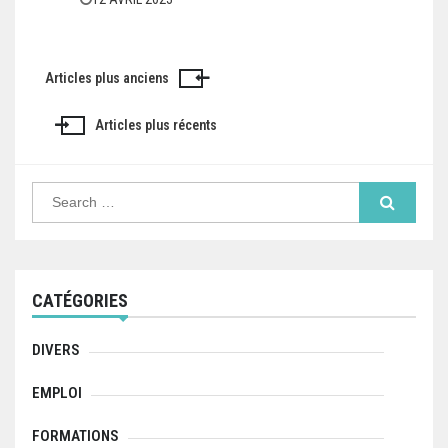
Articles plus anciens
N
a
Articles plus récents
v
S
i
e
a
g
r
c
a
h
f
CATÉGORIES
t
o
r
i
:
DIVERS
o
EMPLOI
n
FORMATIONS
d