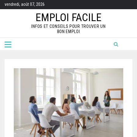
S
vendredi, août 07, 2026
k
i
EMPLOI FACILE
p
t
INFOS ET CONSEILS POUR TROUVER UN
o
BON EMPLOI
c
o
n
t
e
n
t